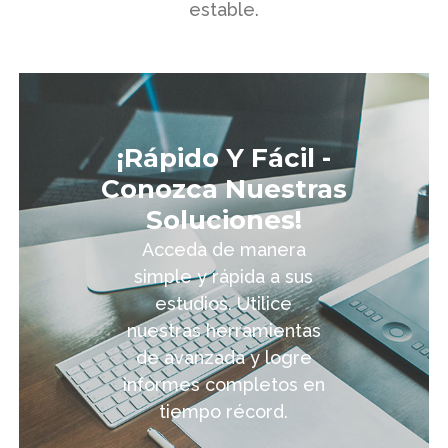
estable.
¡Rápido Y Fácil -
Conozca Nuestras
Soluciones!
Acceda de manera
simple y rápida a sus
estudios. Utilice
nuestras herramientas
de avanzada y logre
informes completos en
tiempo récord.